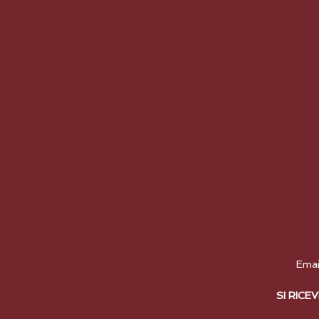
B
Emai
SI RIC