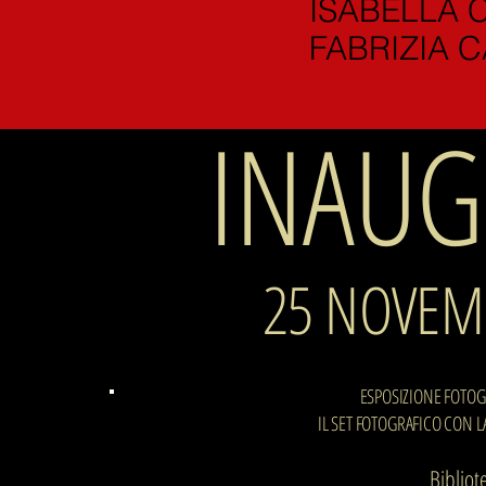
ISABELLA 
FABRIZIA 
INAUG
25 NOVEM
ESPOSIZIONE FOTOGR
IL SET FOTOGRAFICO CON LA
Bibliot