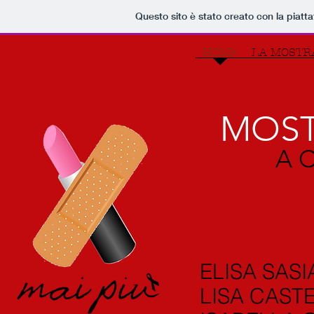
Questo sito è stato creato con la piat
HOME
LA MOSTR
MOST
A 
ELISA SASI
LISA CASTE