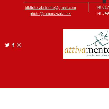
Tel 01
bibliotecabeinette@gmail.com
Tel 34
photo@ramonavada.net